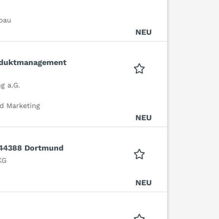
bau
NEU
roduktmanagement
g a.G.
d Marketing
NEU
 44388 Dortmund
KG
NEU