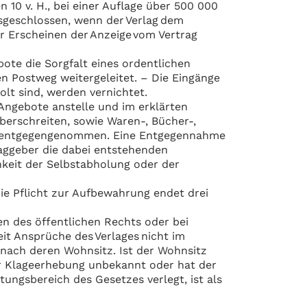
n 10 v. H., bei einer Auflage über 500 000
sgeschlossen, wenn der Verlag dem
r Erscheinen der Anzeige vom Vertrag
ote die Sorgfalt eines ordentlichen
n Postweg weitergeleitet. – Die Eingänge
olt sind, werden vernichtet.
 Angebote anstelle und im erklärten
überschreiten, sowie Waren-, Bücher-,
ht entgegengenommen. Eine Entgegennahme
aggeber die dabei entstehenden
keit der Selbstabholung oder der
e Pflicht zur Aufbewahrung endet drei
nen des öffentlichen Rechts oder bei
it Ansprüche des Verlages nicht im
nach deren Wohnsitz. Ist der Wohnsitz
er Klageerhebung unbekannt oder hat der
ngsbereich des Gesetzes verlegt, ist als