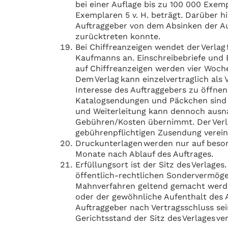
bei einer Auflage bis zu 100 000 Exemp
Exemplaren 5 v. H. beträgt. Darüber 
Auftraggeber von dem Absinken der Auf
zurücktreten konnte.
Bei Chiffreanzeigen wendet der Verlag
Kaufmanns an. Einschreibebriefe und E
auf Chiffreanzeigen werden vier Wochen
Dem Verlag kann einzelvertraglich als
Interesse des Auftraggebers zu öffnen.
Katalogsendungen und Päckchen sind
und Weiterleitung kann dennoch ausna
Gebühren/Kosten übernimmt. Der Verla
gebührenpflichtigen Zusendung verei
Druckunterlagen werden nur auf beson
Monate nach Ablauf des Auftrages.
Erfüllungsort ist der Sitz des Verlage
öffentlich-rechtlichen Sondervermögen
Mahnverfahren geltend gemacht werden
oder der gewöhnliche Aufenthalt des 
Auftraggeber nach Vertragsschluss se
Gerichtsstand der Sitz des Verlages ve