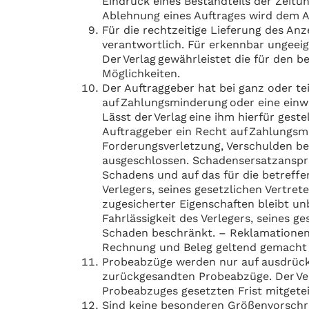
Eindruck eines Bestandteils der Zeit
Ablehnung eines Auftrages wird dem A
Für die rechtzeitige Lieferung des An
verantwortlich. Für erkennbar ungeeig
Der Verlag gewährleistet die für den 
Möglichkeiten.
Der Auftraggeber hat bei ganz oder te
auf Zahlungsminderung oder eine einw
Lässt der Verlag eine ihm hierfür gest
Auftraggeber ein Recht auf Zahlungs
Forderungsverletzung, Verschulden bei
ausgeschlossen. Schadensersatzansprü
Schadens und auf das für die betreffen
Verlegers, seines gesetzlichen Vertret
zugesicherter Eigenschaften bleibt un
Fahrlässigkeit des Verlegers, seines 
Schaden beschränkt. – Reklamationen 
Rechnung und Beleg geltend gemacht
Probeabzüge werden nur auf ausdrückli
zurückgesandten Probeabzüge. Der Verl
Probeabzuges gesetzten Frist mitgete
Sind keine besonderen Größenvorschri