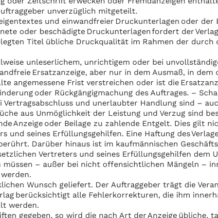
ung oder Zeitschrift erwecken oder Fremdanzeigen enthal
uftraggeber unverzüglich mitgeteilt.
zeigentextes und einwandfreier Druckunterlagen oder der B
nete oder beschädigte Druckunterlagen fordert der Verlag
belegten Titel übliche Druckqualität im Rahmen der durch
ilweise unleserlichem, unrichtigem oder bei unvollständ
andfreie Ersatzanzeige, aber nur in dem Ausmaß, in dem 
ellte angemessene Frist verstreichen oder ist die Ersatzan
minderung oder Rückgängigmachung des Auftrages. – Scha
 Vertragsabschluss und unerlaubter Handlung sind – auch
che aus Unmöglichkeit der Leistung und Verzug sind bes
de Anzeige oder Beilage zu zahlende Entgelt. Dies gilt ni
ers und seines Erfüllungsgehilfen. Eine Haftung des Verla
berührt. Darüber hinaus ist im kaufmännischen Geschäftsv
gesetzlichen Vertreters und seines Erfüllungsgehilfen de
müssen – außer bei nicht offensichtlichen Mängeln – in
 werden.
chen Wunsch geliefert. Der Auftraggeber trägt die Veran
ag berücksichtigt alle Fehlerkorrekturen, die ihm inner
ilt werden.
ften gegeben, so wird die nach Art der Anzeige übliche,