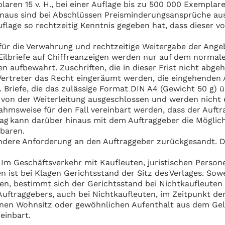
laren 15 v. H., bei einer Auflage bis zu 500 000 Exemplare
hinaus sind bei Abschlüssen Preisminderungsansprüche au
lage so rechtzeitig Kenntnis gegeben hat, dass dieser vo
 für die Verwahrung und rechtzeitige Weitergabe der Angeb
ilbriefe auf Chiffreanzeigen werden nur auf dem normale
 aufbewahrt. Zuschriften, die in dieser Frist nicht abgeh
 Vertreter das Recht eingeräumt werden, die eingehenden
 Briefe, die das zulässige Format DIN A4 (Gewicht 50 g) 
 von der Weiterleitung ausgeschlossen und werden nic
hmsweise für den Fall vereinbart werden, dass der Auftr
g kann darüber hinaus mit dem Auftraggeber die Möglich
nbaren.
dere Anforderung an den Auftraggeber zurückgesandt. Di
s. Im Geschäftsverkehr mit Kaufleuten, juristischen Perso
 ist bei Klagen Gerichtsstand der Sitz des Verlages. Sowe
, bestimmt sich der Gerichtsstand bei Nichtkaufleuten 
Auftraggebers, auch bei Nichtkaufleuten, im Zeitpunkt d
inen Wohnsitz oder gewöhnlichen Aufenthalt aus dem Geltu
reinbart.