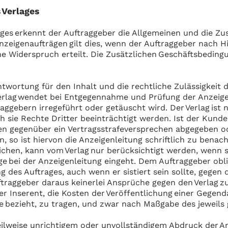
 Verlages
ages erkennt der Auftraggeber die Allgemeinen und die Z
en Anzeigenaufträgen gilt dies, wenn der Auftraggeber nach
e Widerspruch erteilt. Die Zusätzlichen Geschäftsbedin
twortung für den Inhalt und die rechtliche Zulässigkeit d
Verlag wendet bei Entgegennahme und Prüfung der Anzeigen
aggebern irregeführt oder getäuscht wird. Der Verlag ist n
h sie Rechte Dritter beeinträchtigt werden. Ist der Kun
en gegenüber ein Vertragsstrafeversprechen abgegeben od
n, so ist hiervon die Anzeigenleitung schriftlich zu benac
ichen, kann vom Verlag nur berücksichtigt werden, wenn s
ge bei der Anzeigenleitung eingeht. Dem Auftraggeber obli
ng des Auftrages, auch wenn er sistiert sein sollte, gegen
ftraggeber daraus keinerlei Ansprüche gegen den Verlag z
er Inserent, die Kosten der Veröffentlichung einer Gegenda
 bezieht, zu tragen, und zwar nach Maßgabe des jeweils 
ilweise unrichtigem oder unvollständigem Abdruck der A