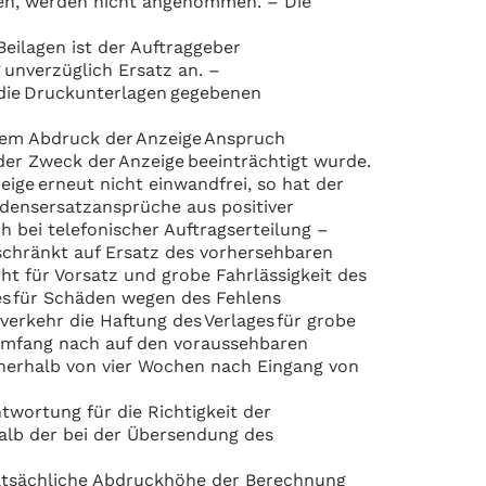
ten, werden nicht angenommen. – Die
eilagen ist der Auftraggeber
 unverzüglich Ersatz an. –
 die Druckunterlagen gegebenen
igem Abdruck der Anzeige Anspruch
der Zweck der Anzeige beeinträchtigt wurde.
zeige erneut nicht einwandfrei, so hat der
densersatzansprüche aus positiver
 bei telefonischer Auftragserteilung –
chränkt auf Ersatz des vorhersehbaren
cht für Vorsatz und grobe Fahrlässigkeit des
ges für Schäden wegen des Fehlens
erkehr die Haftung des Verlages für grobe
m Umfang nach auf den voraussehbaren
nerhalb von vier Wochen nach Eingang von
twortung für die Richtigkeit der
halb der bei der Übersendung des
 tatsächliche Abdruckhöhe der Berechnung