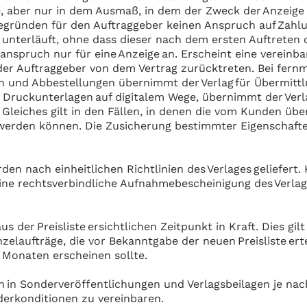
, aber nur in dem Ausmaß, in dem der Zweck der Anzeige b
egründen für den Auftraggeber keinen Anspruch auf Zahl
unterläuft, ohne dass dieser nach dem ersten Auftreten 
sanspruch nur für eine Anzeige an. Erscheint eine vereinb
 der Auftraggeber von dem Vertrag zurücktreten. Bei fer
 und Abbestellungen übernimmt der Verlag für Übermittl
r Druckunterlagen auf digitalem Wege, übernimmt der Ver
 Gleiches gilt in den Fällen, in denen die vom Kunden üb
 werden können. Die Zusicherung bestimmter Eigenschaften
n nach einheitlichen Richtlinien des Verlages geliefert.
ine rechtsverbindliche Aufnahmebescheinigung des Verlage
 der Preisliste ersichtlichen Zeitpunkt in Kraft. Dies gi
elaufträge, die vor Bekanntgabe der neuen Preisliste ertei
r Monaten erscheinen sollte.
en in Sonderveröffentlichungen und Verlagsbeilagen je na
rkonditionen zu vereinbaren.