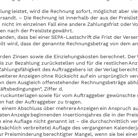
lung leistet, wird die Rechnung sofort, möglichst aber vi
ersandt. – Die Rechnung ist innerhalb der aus der Preisli
 nicht im einzelnen Fall eine andere Zahlungsfrist oder Vo
en nach der Preisliste gewährt.
anden, dass bei einer SEPA-Lastschrift die Frist der Ver
teilt wird, dass der genannte Rechnungsbetrag von dem
den Zinsen sowie die Einziehungskosten berechnet. Der V
s zur Bezahlung zurückstellen und für die restlichen Anz
ahlungsfähigkeit des Auftraggebers ist der Verlag berech
iterer Anzeigen ohne Rücksicht auf ein ursprünglich ver
von dem Ausgleich offenstehender Rechnungsbeträge abh
äftsbedingungen“, Ziffer d.
r Druckunterlagen sowie für vom Auftraggeber gewünschte
en hat der Auftraggeber zu tragen.
 einem Abschluss über mehrere Anzeigen ein Anspruch au
ten Anzeige beginnenden Insertionsjahres die in der Prei
eine Auflage nicht genannt ist – die durchschnittlich ver
tsächlich verbreitete) Auflage des vergangenen Kalenderj
r Preisminderung berechtigter Mangel, wenn sie bei einer