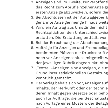
Anzeigen sind im Zweifel zur Veröffen
das Recht zum Abruf einzelner Anzeige
ersten Anzeige abzuwickeln, sofern die
Bei Abschlüssen ist der Auftraggeber b
genannte Anzeigenmenge hinaus weite
Wird ein Auftrag aus Umständen nicht e
Rechtspflichten den Unterschied zwi
erstatten. Die Erstattung entfällt, we
Bei der Errechnung der Abnahmemenge
Aufträge für Anzeigen und Fremdbeil
bestimmten Plätzen der Druckschrift v
noch vor Anzeigenschluss mitgeteilt w
der jeweiligen Rubrik abgedruckt, ohn
„Textteil-Anzeigen sind Anzeigen, die 
Grund ihrer redaktionellen Gestaltung
kenntlich gemacht.
Der Verlag behält sich vor, Anzeigena
Inhalts, der Herkunft oder der techni
deren Inhalt gegen Gesetze oder behör
auch für Aufträge, die bei Geschäftsst
nach Vorlage eines Musters der Beila