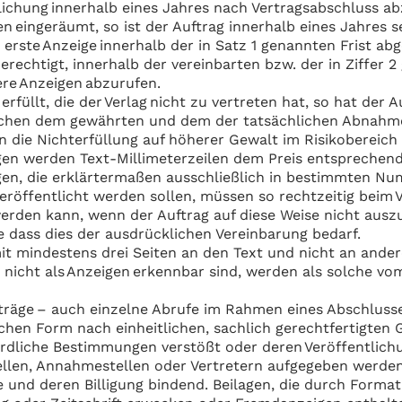
tlichung innerhalb eines Jahres nach Vertragsabschluss a
n eingeräumt, so ist der Auftrag innerhalb eines Jahres s
 erste Anzeige innerhalb der in Satz 1 genannten Frist ab
erechtigt, innerhalb der vereinbarten bzw. der in Ziffer 
re Anzeigen abzurufen.
rfüllt, die der Verlag nicht zu vertreten hat, so hat der
schen dem gewährten und dem der tatsächlichen Abnahm
nn die Nichterfüllung auf höherer Gewalt im Risikobereich
n werden Text-Millimeterzeilen dem Preis entsprechend
agen, die erklärtermaßen ausschließlich in bestimmten 
eröffentlicht werden sollen, müssen so rechtzeitig beim 
erden kann, wenn der Auftrag auf diese Weise nicht auszu
e dass dies der ausdrücklichen Vereinbarung bedarf.
mit mindestens drei Seiten an den Text und nicht an ander
 nicht als Anzeigen erkennbar sind, werden als solche vo
ufträge – auch einzelne Abrufe im Rahmen eines Abschluss
schen Form nach einheitlichen, sachlich gerechtfertigten
dliche Bestimmungen verstößt oder deren Veröffentlichung
ellen, Annahmestellen oder Vertretern aufgegeben werden. 
ge und deren Billigung bindend. Beilagen, die durch Form