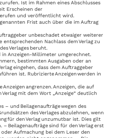
bzurufen. Ist im Rahmen eines Abschlusses
eit Erscheinen der
gerufen und veröffentlicht wird.
2 genannten Frist auch über die im Auftrag
 Auftraggeber unbeschadet etwaiger weiterer
e entsprechenden Nachlass dem Verlag zu
 des Verlages beruht.
 in Anzeigen-Millimeter umgerechnet.
Nummern, bestimmten Ausgaben oder an
Verlag eingehen, dass dem Auftraggeber
führen ist. Rubrizierte Anzeigen werden in
e Anzeigen angrenzen. Anzeigen, die auf
m Verlag mit dem Wort „Anzeige“ deutlich
es – und Beilagenaufträge wegen des
 Grundsätzen des Verlages abzulehnen, wenn
 für den Verlag unzumutbar ist. Dies gilt
– Beilagenaufträge sind für den Verlag erst
at oder Aufmachung bei dem Leser den