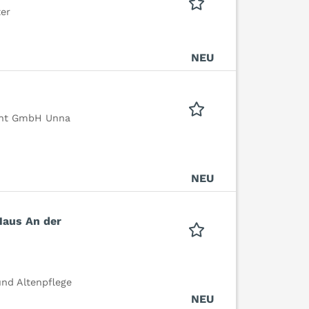
er
NEU
ent GmbH Unna
NEU
Haus An der
und Altenpflege
NEU