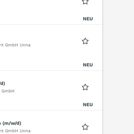
NEU
ent GmbH Unna
NEU
d)
en GmbH
NEU
n (m/w/d)
ent GmbH Unna