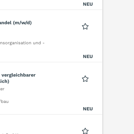
NEU
andel (m/w/d)
nsorganisation und -
NEU
 vergleichbarer
ich)
er
fbau
NEU