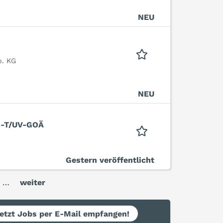
NEU
o. KG
NEU
G-T/UV-GOÄ
Gestern veröffentlicht
…
weiter
etzt Jobs per E-Mail empfangen!