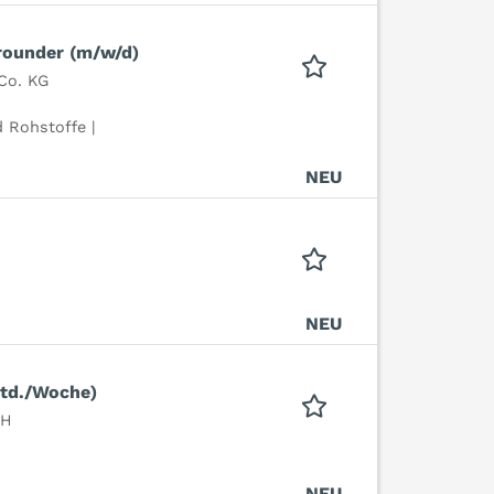
lrounder (m/w/d)
Co. KG
 Rohstoffe |
NEU
NEU
 Std./Woche)
bH
NEU