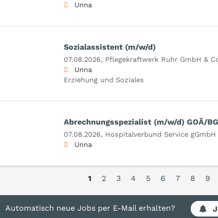
Unna
Sozialassistent (m/w/d)
07.08.2026,
Pflegekraftwerk Ruhr GmbH & C
Unna
Erziehung und Soziales
Abrechnungsspezialist (m/w/d) GOÄ/B
07.08.2026,
Hospitalverbund Service gGmbH
Unna
1
2
3
4
5
6
7
8
9
Automatisch neue Jobs per E-Mail erhalten?
J