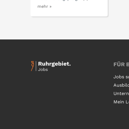
mehr »
FÜR 
Jobs s
Ausbil
Unter
Mein L