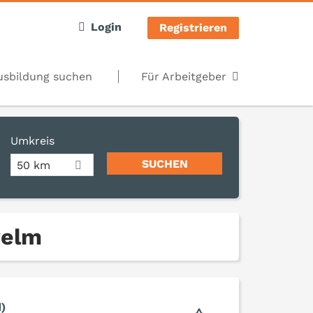
Login
Registrieren
usbildung suchen
Für Arbeitgeber
Umkreis
50 km
welm
)