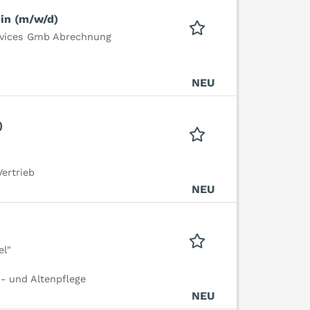
:in (m/w/d)
rvices Gmb Abrechnung
NEU
)
ertrieb
NEU
el"
- und Altenpflege
NEU