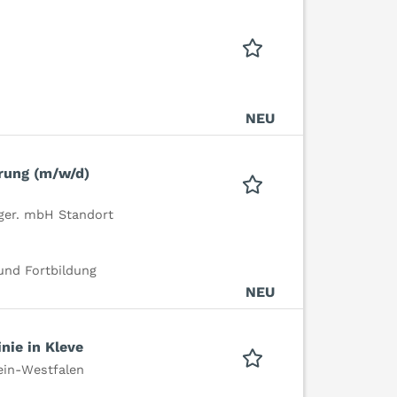
NEU
rung (m/w/d)
ager. mbH Standort
und Fortbildung
NEU
nie in Kleve
in-Westfalen