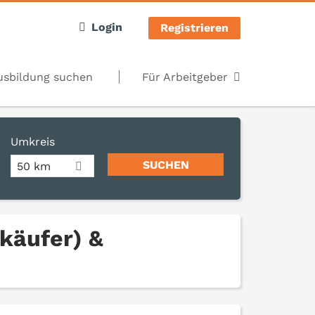
Login
Registrieren
usbildung suchen
Für Arbeitgeber
Umkreis
50 km
rkäufer) &