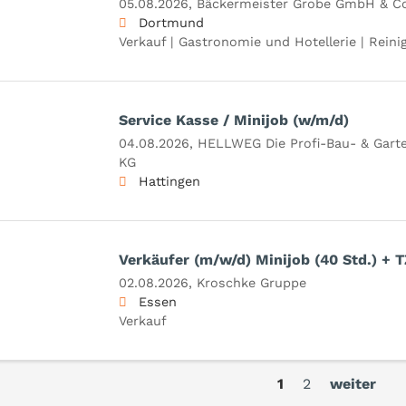
05.08.2026,
Bäckermeister Grobe GmbH & Co
Dortmund
Verkauf | Gastronomie und Hotellerie | Reini
Service Kasse / Minijob (w/m/d)
04.08.2026,
HELLWEG Die Profi-Bau- & Gar
KG
Hattingen
Verkäufer (m/w/d) Minijob (40 Std.) + T
02.08.2026,
Kroschke Gruppe
Essen
Verkauf
1
2
weiter