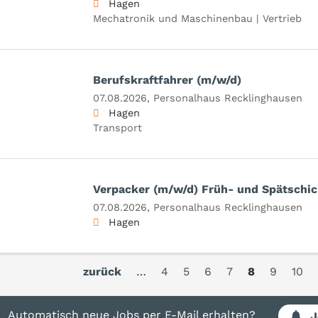
Hagen
Mechatronik und Maschinenbau | Vertrieb
Berufskraftfahrer (m/w/d)
07.08.2026,
Personalhaus Recklinghausen
Hagen
Transport
Verpacker (m/w/d) Früh- und Spätschic
07.08.2026,
Personalhaus Recklinghausen
Hagen
zurück
…
4
5
6
7
8
9
10
Automatisch neue Jobs per E-Mail erhalten?
J