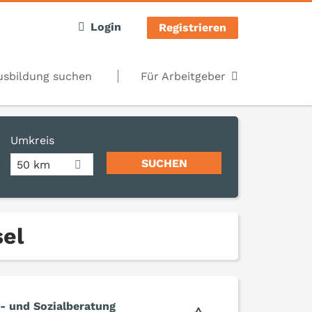
Login
Registrieren
usbildung suchen
Für Arbeitgeber
Umkreis
50 km
sel
e- und Sozialberatung