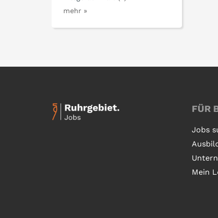
mehr »
FÜR 
Jobs s
Ausbil
Unter
Mein L