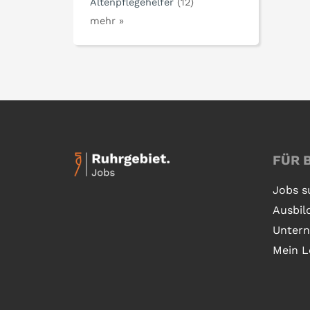
Altenpflegehelfer
(12)
mehr »
FÜR 
Jobs s
Ausbil
Unter
Mein L