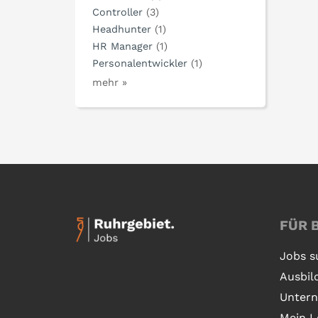
Controller
(3)
Headhunter
(1)
HR Manager
(1)
Personalentwickler
(1)
mehr »
FÜR 
Jobs s
Ausbil
Unter
Mein L