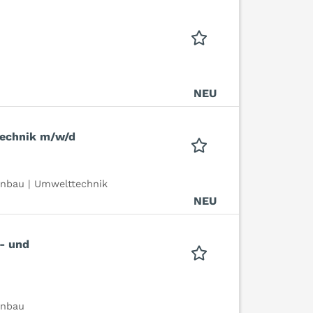
NEU
technik m/w/d
nbau | Umwelttechnik
NEU
e- und
enbau