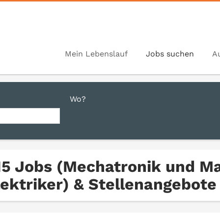
Mein Lebenslauf
Jobs suchen
A
Wo?
15 Jobs (Mechatronik und M
lektriker) & Stellenangebote