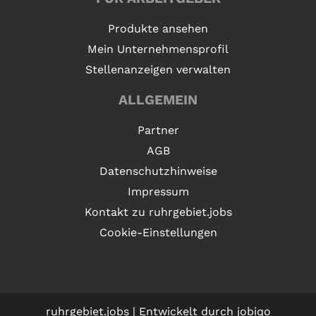
Produkte ansehen
Mein Unternehmensprofil
Stellenanzeigen verwalten
ALLGEMEIN
Partner
AGB
Datenschutzhinweise
Impressum
Kontakt zu ruhrgebiet.jobs
Cookie-Einstellungen
ruhrgebiet.jobs | Entwickelt durch
jobiqo