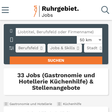
Berufsfeld
Jobs & Skills
Stadt
A
33 Jobs (Gastronomie und
Hotellerie Küchenhilfe) &
Stellenangebote
Gastronomie und Hotellerie
Küchenhilfe