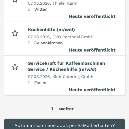
07.08.2026,
Thiele, Karin
Witten
Heute veröffentlicht
Küchenhilfe (m/w/d)
07.08.2026,
GVO Personal GmbH
Gelsenkirchen
Heute veröffentlicht
Servicekraft für Kaffeemaschinen
Service / Küchenhilfe (m/w/d)
07.08.2026,
Klüh Catering GmbH
Essen
Heute veröffentlicht
1
weiter
Automatisch neue Jobs per E-Mail erhalten?