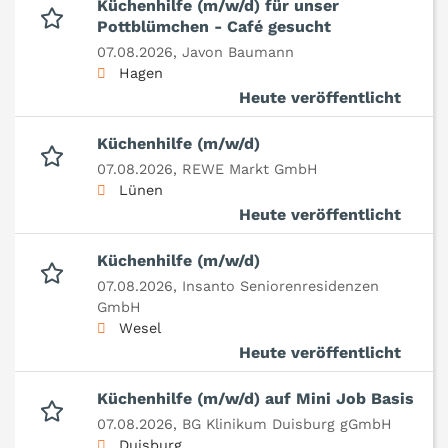
Küchenhilfe (m/w/d) für unser
Pottblümchen - Café gesucht
07.08.2026,
Javon Baumann
Hagen
Heute veröffentlicht
Küchenhilfe (m/w/d)
07.08.2026,
REWE Markt GmbH
Lünen
Heute veröffentlicht
Küchenhilfe (m/w/d)
07.08.2026,
Insanto Seniorenresidenzen
GmbH
Wesel
Heute veröffentlicht
Küchenhilfe (m/w/d) auf Mini Job Basis
07.08.2026,
BG Klinikum Duisburg gGmbH
Duisburg