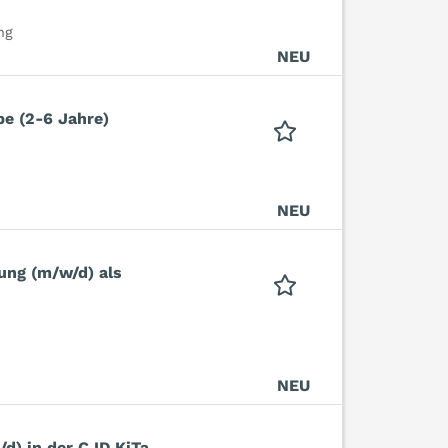
ng
NEU
ppe (2-6 Jahre)
NEU
dung (m/w/d) als
NEU
/d) in der CJD KiTa