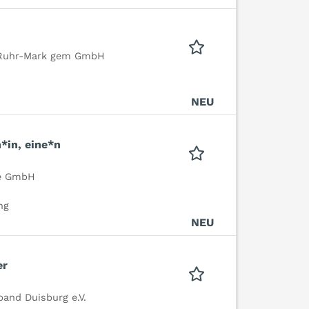
n Ruhr-Mark gem GmbH
NEU
n*in, eine*n
ge GmbH
ng
NEU
er
and Duisburg e.V.