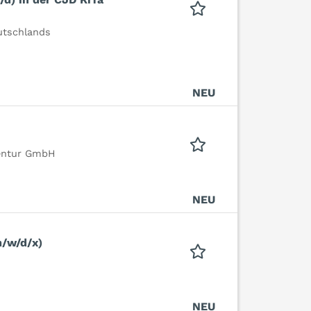
utschlands
NEU
gentur GmbH
NEU
m/w/d/x)
NEU