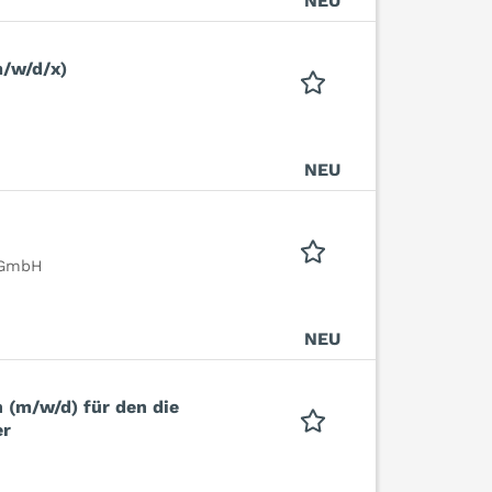
NEU
m/w/d/x)
NEU
 GmbH
NEU
n (m/w/d) für den die
er