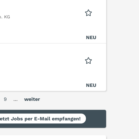
o. KG
NEU
NEU
9
…
weiter
etzt Jobs per E-Mail empfangen!