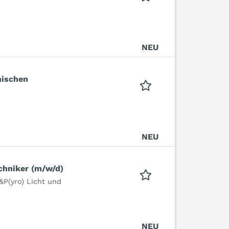
NEU
nischen
NEU
chniker (m/w/d)
&P(yro) Licht und
NEU