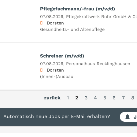
Pflegefachmann/-frau (m/w/d)
07.08.2026,
Pflegekraftwerk Ruhr GmbH & C
Dorsten
Gesundheits- und Altenpflege
Schreiner (m/w/d)
07.08.2026,
Personalhaus Recklinghausen
Dorsten
(Innen-)Ausbau
zurück
1
2
3
4
5
6
7
8
Automatisch neue Jobs per E-Mail erhalten?
J