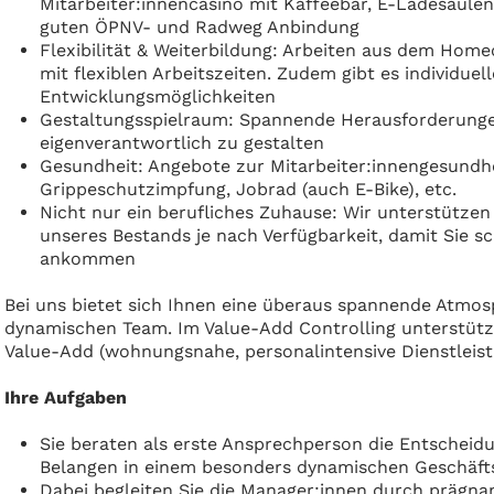
Mitarbeiter:innencasino mit Kaffeebar, E-Ladesäule
guten ÖPNV- und Radweg Anbindung
Flexibilität & Weiterbildung: Arbeiten aus dem Home
mit flexiblen Arbeitszeiten. Zudem gibt es individue
Entwicklungsmöglichkeiten
Gestaltungsspielraum: Spannende Herausforderunge
eigenverantwortlich zu gestalten
Gesundheit: Angebote zur Mitarbeiter:innengesundhei
Grippeschutzimpfung, Jobrad (auch E-Bike), etc.
Nicht nur ein berufliches Zuhause: Wir unterstütze
unseres Bestands je nach Verfügbarkeit, damit Sie s
ankommen
Bei uns bietet sich Ihnen eine überaus spannende Atmo
dynamischen Team. Im Value-Add Controlling unterstüt
Value-Add (wohnungsnahe, personalintensive Dienstleist
Ihre Aufgaben
Sie beraten als erste Ansprechperson die Entscheid
Belangen in einem besonders dynamischen Geschäft
Dabei begleiten Sie die Manager:innen durch prägna