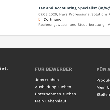
Tax and Accounting Specialist (m/w/
07.08.2026,
Hays Professional Solution
Dortmund
Rechnungswesen und Steuerberatung | V
FÜR BEWERBER
FÜR 
Jobs suchen
Produk
Ausbildung suchen
Mein U
Unternehmen suchen
Stelle
Mein Lebenslauf